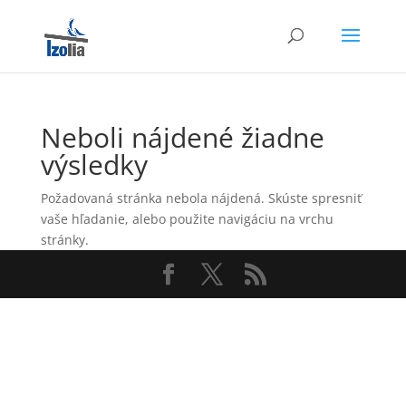
Neboli nájdené žiadne
výsledky
Požadovaná stránka nebola nájdená. Skúste spresniť
vaše hľadanie, alebo použite navigáciu na vrchu
stránky.